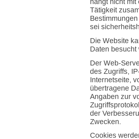
hängt nicht mit
Tätigkeit zusa
Bestimmungen 
sei sicherheitsh
Die Website k
Daten besucht
Der Web-Server
des Zugriffs, I
Internetseite, 
übertragene Da
Angaben zur vo
Zugriffsprotokol
der Verbesseru
Zwecken.
Cookies werden